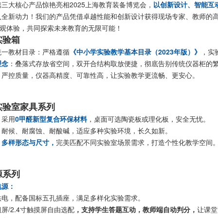
三大核心产品惊艳亮相2025上海教育装备博览会，
以创新设计、智能互
入全新动力！我们的产品凭借卓越性能和创新设计获得现场专家、教师的
观体验，共同探索未来教育的无限可能！
实验箱
统一教材目录：严格遵循
《中小学实验教学基本目录（2023年版）》
，实
理念
：叠落式存放省空间，双开合结构取放便捷，彻底告别传统仪器柜的
：严控质量，仪器高精度、可靠性高，让实验教学更流畅、更安心。
实验室家具系列
：采用
0甲醛新型复合环保材料
，桌面可选陶瓷板或理化板，安全无忧。
：耐候、耐腐蚀、耐酸碱，适应多种实验环境，长久如新。
：
多样形态与尺寸，
完美匹配不同实验室场景需求，打造个性化教学空间
源系列
电源：
供电，配备国标五孔插座，满足多样化实验需求。
钮屏/2.4寸触摸屏自由选配
，支持学生答题互动，教师端自动判分，
让课堂