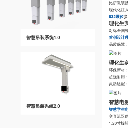
比萨教装携
现代化注
832展位
参
理化生
对标全国
智慧吊装系统1.0
首创设计
品质保障
理化生
环保新材
超强耐用
灵活适配
智慧电
智慧吊装系统2.0
智慧学生
交直流双
1.28寸旋